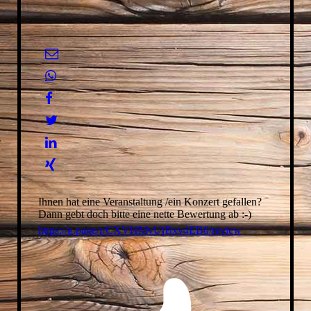
Ihnen hat eine Veranstaltung /ein Konzert gefallen?
Dann gebt doch bitte eine nette Bewertung ab :-)
https://g.page/r/CXVHMvUjBxv4EB0/review