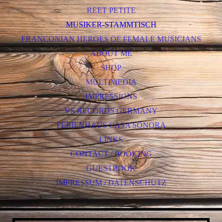
REET PETITE
MUSIKER-STAMMTISCH
FRANCONIAN HEROES OF FEMALE MUSICIANS
ABOUT ME
SHOP
MULTIMEDIA
IMPRESSIONS
VS RECORDS GERMANY
FERIENHAUS CASA SONORA
LINKS
CONTACT / BOOKING
GUESTBOOK
IMPRESSUM / DATENSCHUTZ