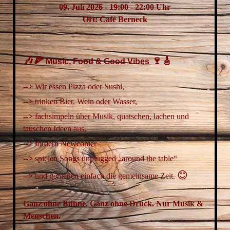
09. Juli 2026 - 19:00 - 22:00 Uhr
Ort: Café Berneck
🎶🍕
🍷🎸
Music, Food & Good Vibes
-->
Wir essen Pizza oder Sushi,
-->
trinken Bier, Wein oder Wasser,
-->
fachsimpeln über Musik, quatschen, lachen und
tauschen Ideen aus,
-->
fördern Newcomer
-->
spielen Songs unplugged „around the table“
😊
-->
und
genießen einfach die gemeinsame Zeit.
Ganz ohne Bühne. Ganz ohne Druck. Nur Musik &
Menschen.