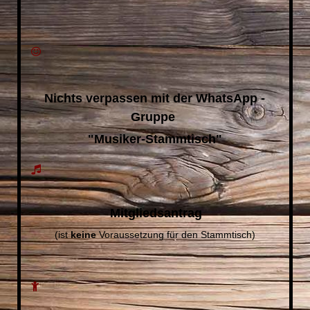
Nichts verpassen mit der WhatsApp -
Gruppe
"Musiker-Stammtisch"
Mitgliedsantrag
(ist
keine
Voraussetzung für den Stammtisch)