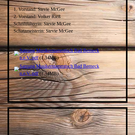
1. Vorstand: Stevie McGee
2. Vorstand: Volker Rieß
Schriftführerin: Stevie McGee
Schatzmeisterin: Stevie McGee
Satzung Musikerstammtisch Bad Berneck
n.e.V..pdf
(1.34MB)
Satzung Musikerstammtisch Bad Berneck
n.e.V..pdf
(1.34MB)