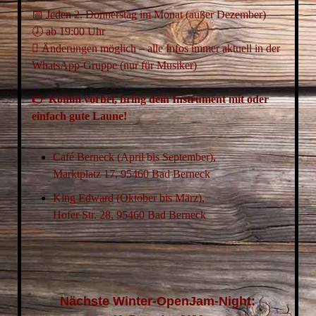
📅 Jeden 2. Donnerstag im Monat (außer Dezember)
🕖 ab 19:00 Uhr
 Änderungen möglich – alle Infos immer aktuell in der
WhatsApp-Gruppe (nur für Musiker)
👉 Komm vorbei, bring dein Instrument mit oder
einfach gute Laune!
Café Berneck (April bis September),
Marktplatz 17, 95460 Bad Berneck
King Edward (Oktober bis März),
Hofer Str. 28, 95460 Bad Berneck
Nächste Winter-OpenJam-Night: