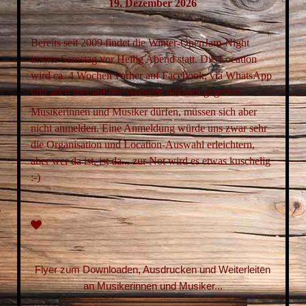
19. Dezember 2026
Bereits seit 2009 findet die Winter-OpenJam-Night
immer Samstag vor Heilig Abend statt. Die Location
wird ca. 4 Wochen vorher auf Facebook, via WhatsApp
und auch hier auf der Webseite bekannt gegeben.
Musikerinnen und Musiker dürfen, müssen sich aber
nicht anmelden. Eine Anmeldung würde uns zwar sehr
die Organisation und Location-Auswahl erleichtern,
aber wer da ist, ist da... zur Not wird es etwas kuschelig
:-)
Flyer zum Downloaden, Ausdrucken und Weiterleiten
an Musikerinnen und Musiker...