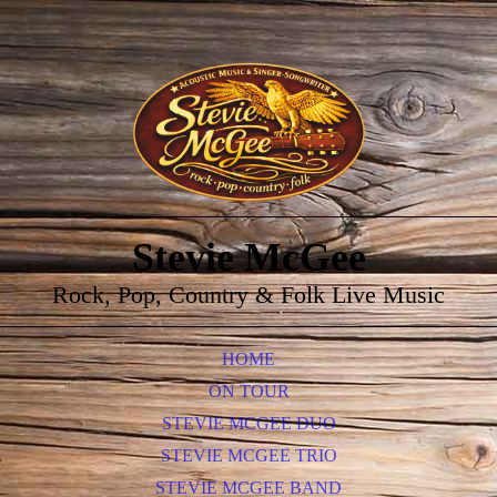
Stevie McGee
Rock, Pop, Country & Folk Live Music
HOME
ON TOUR
STEVIE MCGEE DUO
STEVIE MCGEE TRIO
STEVIE MCGEE BAND